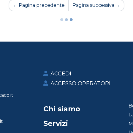
←
Pagina precedente
Pagina successiva
→
ACCEDI
ACCESSO OPERATORI
aco.it
B
Chi siamo
L
it
Servizi
Ma
P