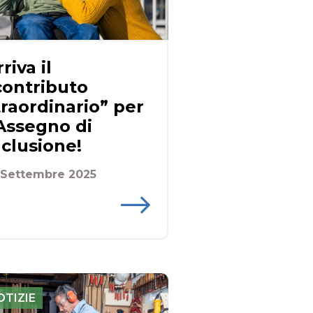
riva il
contributo
traordinario” per
’Assegno di
nclusione!
 Settembre 2025
OTIZIE