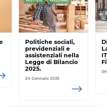
NOTIZIE
WELFARE
e
Politiche sociali,
D
previdenziali e
L
assistenziali nella
I
Legge di Bilancio
F
2025.
09
24 Gennaio 2025