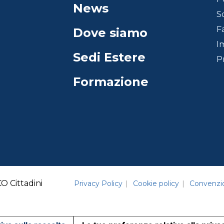
News
S
F
Dove siamo
I
Sedi Estere
P
Formazione
 Cittadini
Privacy Policy
Cookie policy
Convenzi