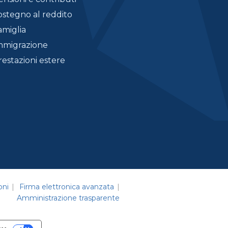
ostegno al reddito
amiglia
mmigrazione
restazioni estere
oni
Firma elettronica avanzata
Amministrazione trasparente