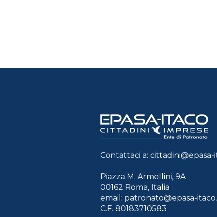
Contattaci a:
cittadini@epasa-it
Piazza M. Armellini, 9A
00162 Roma, Italia
email:
patronato@epasa-itaco.
C.F. 80183710583