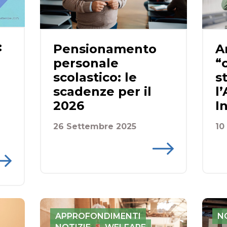
:
Pensionamento
Ar
personale
“
scolastico: le
s
scadenze per il
l
2026
I
26 Settembre 2025
10
APPROFONDIMENTI
N