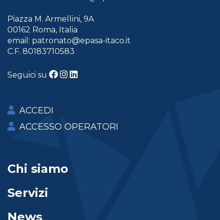
Piazza M. Armellini, 9A
00162 Roma, Italia
email:
patronato@epasa-itaco.it
C.F. 80183710583
Seguici su
ACCEDI
ACCESSO OPERATORI
Chi siamo
Servizi
News