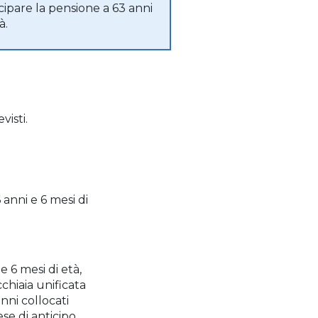
cipare la pensione a 63 anni
à.
visti.
 anni e 6 mesi di
e 6 mesi di età,
cchiaia unificata
anni collocati
se di anticipo