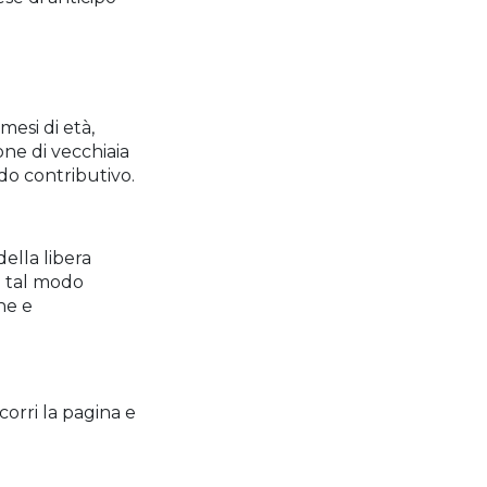
mesi di età,
one di vecchiaia
do contributivo.
della libera
n tal modo
ne e
orri la pagina e