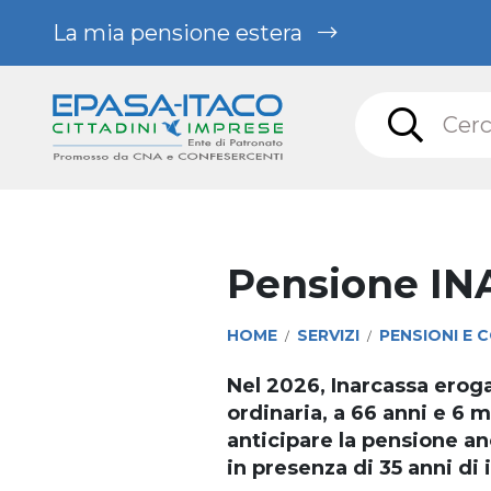
Pensioni e contributi /
Pensione INARCASSA
La mia pensione estera
Pensione I
HOME
SERVIZI
PENSIONI E 
/
/
Nel 2026, Inarcassa eroga
ordinaria, a 66 anni e 6 m
anticipare la pensione an
in presenza di 35 anni di 