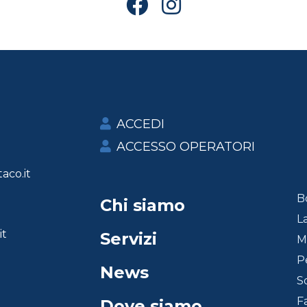
ACCEDI
ACCESSO OPERATORI
aco.it
B
Chi siamo
L
it
Servizi
Ma
P
News
S
F
Dove siamo