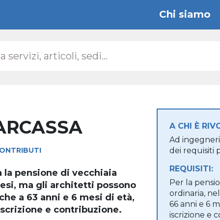
Chi siamo
NARCASSA
A CHI È RIV
Ad ingegneri 
CONTRIBUTI
dei requisiti p
REQUISITI:
 la pensione di vecchiaia
Per la pensio
esi, ma gli architetti possono
ordinaria, n
che a 63 anni e 6 mesi di età,
66 anni e 6 me
iscrizione e contribuzione.
iscrizione e c