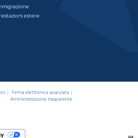
mmigrazione
restazioni estere
oni
Firma elettronica avanzata
Amministrazione trasparente
cy