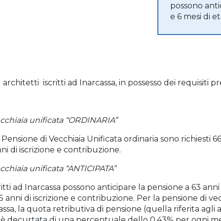
possono anti
e 6 mesi di et
rchitetti iscritti ad Inarcassa, in possesso dei requisiti pre
ecchiaia unificata “ORDINARIA”
 Pensione di Vecchiaia Unificata ordinaria sono richiesti 66
nni di iscrizione e contribuzione.
cchiaia unificata “ANTICIPATA”
ritti ad Inarcassa possono anticipare la pensione a 63 anni 
5 anni di iscrizione e contribuzione. Per la pensione di ve
ssa, la quota retributiva di pensione (quella riferita agli 
 è decurtata di una percentuale dello 0,43% per ogni me