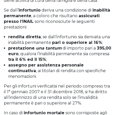
delle attività di cura della famiglia e della casa.
Se dall’
infortunio
deriva una condizione di
inabilità
permanente
, a coloro che risultano
assicurati
presso l’INAIL
sono riconosciute le seguenti
prestazioni:
rendita diretta
, se dall’infortunio sia derivata una
inabilità permanente
pari o superiore al 16%
;
prestazione
una tantum
di importo pari a
395,00
euro
, qualora l’inabilità permanente sia compresa
tra il 6% ed il 15%
;
assegno per assistenza personale
continuativa
, ai titolari di rendita con specifiche
menomazioni.
Per gli infortuni verificatisi nel periodo compreso tra
il 1° gennaio 2007 e il 31 dicembre 2018, si ha diritto
all’indennizzo di una rendita solo se l’invalidità
permanente è pari o superiore al 27%.
In caso di
infortunio mortale
sono corrisposte agli