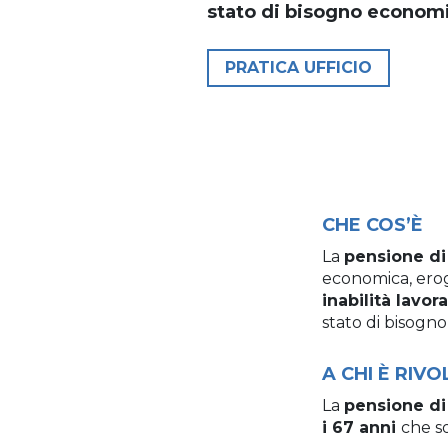
stato di bisogno econom
PRATICA UFFICIO
CHE COS’È
La
pensione di 
economica, eroga
inabilità lavor
stato di bisogn
A CHI È RIV
La
pensione di 
i 67 anni
che so