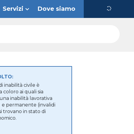
olto
Requisiti
Compatibilità
Come richiederlo
Servizi
Dove siamo
OLTO:
 inabilità civile è
 coloro ai quali sia
una inabilità lavorativa
) e permanente (invalidi
si trovano in stato di
nomico.