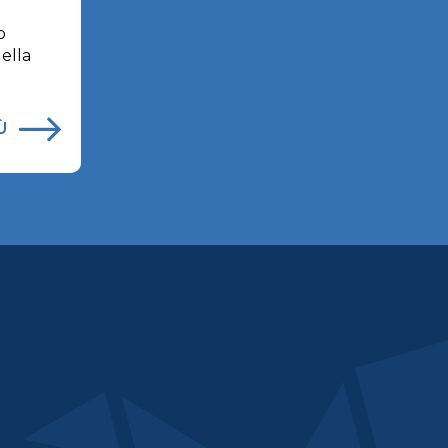
o
della
Ù