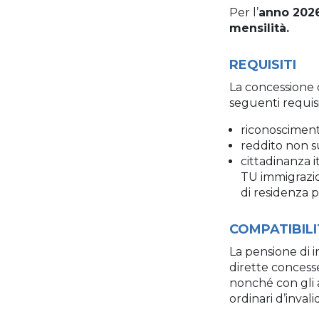
Per l’
anno 2026
mensilità.
REQUISITI
La concessione 
seguenti requisi
riconosciment
reddito non su
cittadinanza i
TU immigrazion
di residenza p
COMPATIBIL
La pensione di i
dirette concesse 
nonché con gli al
ordinari d’invalid