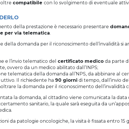
noltre
compatibile
con lo svolgimento di eventuale attivi
EDERLO
imento della prestazione è necessario presentare
domanda
e per via telematica
.
 della domanda per il riconoscimento dell’invalidità si ar
e e l’invio telematico del
certificato medico
da parte d
e, ovvero da un medico abilitato dall’INPS;
one telematica della domanda all’NPS, da abbinare al cert
uttivo. Il richiedente ha
90 giorni
di tempo, dall’invio del
oltrare la domanda per il riconoscimento dell’invalidità ci
ntata la domanda, al cittadino viene comunicata la data
 accertamento sanitario, la quale sarà eseguita da un’appos
dica.
ioni da patologie oncologiche, la visita è fissata entro 15 g