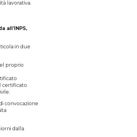
tà lavorativa.
 all’INPS,
ticola in due
el proprio
ificato
 certificato
vile.
 di convocazione
ita
iorni dalla