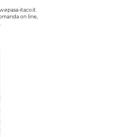
epasa-itaco.it.
 domanda on line,
.