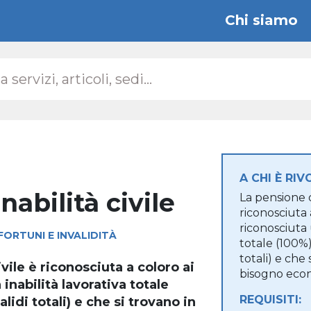
Che cos'è
A chi è riv
Chi siamo
A CHI È RIV
nabilità civile
La pensione di
riconosciuta a
riconosciuta 
FORTUNI E INVALIDITÀ
totale (100%
totali) e che 
ivile è riconosciuta a coloro ai
bisogno eco
 inabilità lavorativa totale
REQUISITI:
idi totali) e che si trovano in