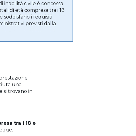
i inabilità civile è concessa
totali di età compresa tra i 18
e soddisfano i requisiti
inistrativi previsti dalla
prestazione
sciuta una
e si trovano in
esa tra i 18 e
legge.