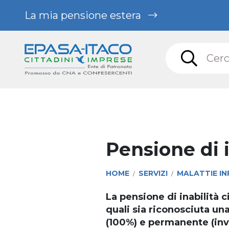
La mia pensione estera
Malattie infortuni e invalidità /
Pensione di inabilità civile
Pensione di i
HOME
SERVIZI
MALATTIE IN
/
/
La pensione di inabilità c
quali sia riconosciuta una
(100%) e permanente (inval