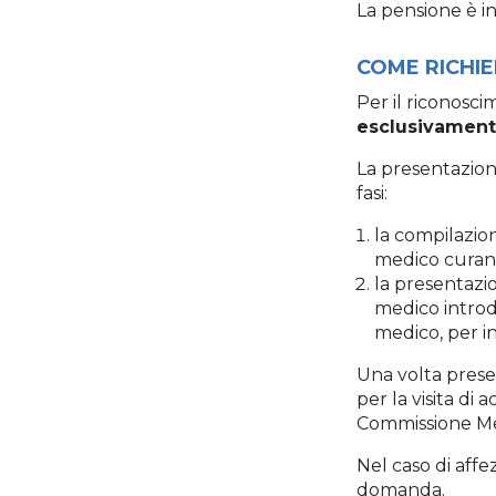
La pensione è i
COME RICHI
Per il riconosc
esclusivament
La presentazione
fasi:
la compilazion
medico curant
la presentazi
medico introd
medico, per in
Una volta prese
per la visita di
Commissione Me
Nel caso di affez
domanda.