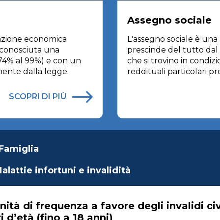
Assegno sociale
stazione economica
L'assegno sociale è una 
riconosciuta una
prescinde del tutto dal 
l 74% al 99%) e con un
che si trovino in condiz
mente dalla legge.
reddituali particolari pr
SCOPRI DI PIÙ
Famiglia
alattie infortuni e invalidità
ità di frequenza a favore degli invalidi civ
 d’età (fino a 18 anni)