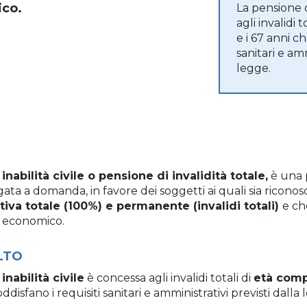
ico.
La pensione d
agli invalidi 
e i 67 anni ch
sanitari e amm
legge.
inabilità civile o pensione di invalidità totale,
è una 
ta a domanda, in favore dei soggetti ai quali sia ricono
ativa totale (100%) e permanente (invalidi totali)
e ch
o economico.
OLTO
inabilità civile
è concessa agli invalidi totali di
età compr
ddisfano i requisiti sanitari e amministrativi previsti dalla 