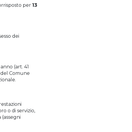
orrisposto per
13
sesso dei
anno (art. 41
fe del Comune
zionale.
restazioni
ro o di servizio,
à (assegni