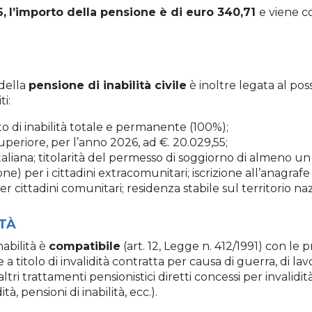
,
l’importo della pensione è di euro 340,71
e viene c
della
pensione di inabilità civile
è inoltre legata al pos
ti:
o di inabilità totale e permanente (100%);
periore, per l’anno 2026, ad €. 20.029,55;
taliana; titolarità del permesso di soggiorno di almeno un 
e) per i cittadini extracomunitari; iscrizione all’anagra
er cittadini comunitari; residenza stabile sul territorio na
ITÀ
nabilità è
compatibile
(art. 12, Legge n. 412/1991) con le p
a titolo di invalidità contratta per causa di guerra, di lavo
tri trattamenti pensionistici diretti concessi per invalidit
ità, pensioni di inabilità, ecc.).