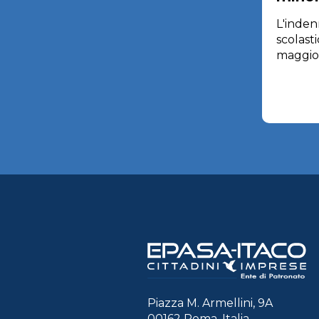
L'inden
scolast
maggior
Piazza M. Armellini, 9A
00162 Roma, Italia