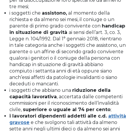
per la disoccupazione loro spettante da almeno
tre mesi;
i soggetti che
assistono,
al momento della
richiesta e da almeno sei mesi, il coniuge o un
parente di primo grado convivente con
handicap
in situazione di gravità
ai sensi dell’art. 3, co. 3,
Legge n. 104/1992. Dal 1° gennaio 2018, rientrano
in tale categoria anche i soggetti che assistono, un
parente o un affine di secondo grado convivente
qualora i genitori o il coniuge della persona con
handicap in situazione di gravità abbiano
compiuto i settanta anni di età oppure siano
anch’essi affetti da patologie invalidanti o siano
deceduti o mancanti.
i soggetti che abbiano una
riduzione della
capacità lavorativa
, accertata dalle competenti
commissioni per il riconoscimento dell’invalidità
civile,
superiore o uguale al 74 per cento
;
i lavoratori dipendenti addetti alle c.d.
attività
gravose
e che svolgono tali attività da almeno
sette anni negli ultimi dieci o da almeno sei anni